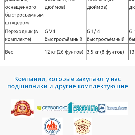
оснащённого
дюймов)
дюймов)
дю
быстросъёмным
штуцером
Переходник (в
G V4
G 1/ 4
G 
комплекте)
быстросъёмный
быстросъёмный
бы
Вес
12 кг (26 фунтов)
3,5 кг (8 фунтов)
13
Компании, которые закупают у нас
подшипники и другие комплектующие