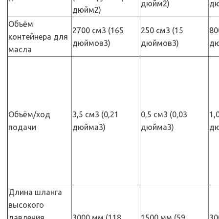
дюйм2)
дю
дюйм2)
Объём
2700 см3 (165
250 см3 (15
80
контейнера для
дюймов3)
дюймов3)
дю
масла
Объём/ход
3,5 см3 (0,21
0,5 см3 (0,03
1,
подачи
дюйма3)
дюйма3)
дю
Длина шланга
высокого
давления,
3000 мм (118
1500 мм (59
30