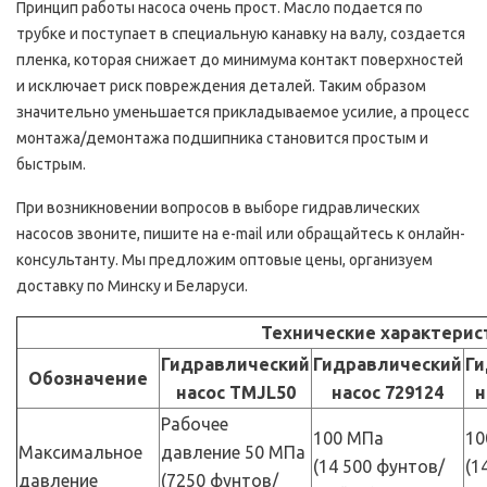
Принцип работы насоса очень прост. Масло подается по
трубке и поступает в специальную канавку на валу, создается
пленка, которая снижает до минимума контакт поверхностей
и исключает риск повреждения деталей. Таким образом
значительно уменьшается прикладываемое усилие, а процесс
монтажа/демонтажа подшипника становится простым и
быстрым.
При возникновении вопросов в выборе гидравлических
насосов звоните, пишите на e-mail или обращайтесь к онлайн-
консультанту. Мы предложим оптовые цены, организуем
доставку по Минску и Беларуси.
Технические характерис
Гидравлический
Гидравлический
Ги
Обозначение
насос TMJL50
насос 729124
н
Рабочее
100 МПа
10
Максимальное
давление 50 МПа
(14 500 фунтов/
(1
давление
(7250 фунтов/