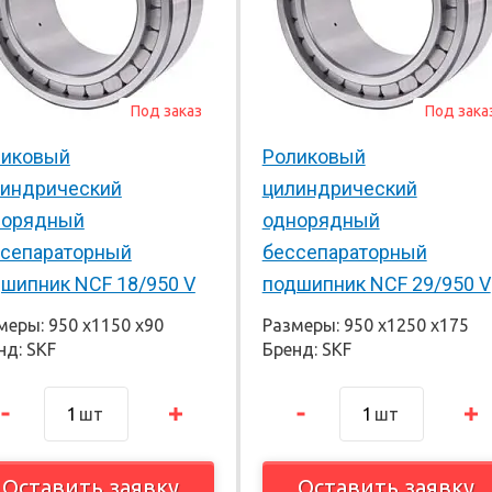
Под заказ
Под зака
ликовый
Роликовый
линдрический
цилиндрический
норядный
однорядный
сепараторный
бессепараторный
шипник NCF 18/950 V
подшипник NCF 29/950 V
меры: 950 х1150 х90
Размеры: 950 х1250 х175
нд: SKF
Бренд: SKF
шт
шт
Оставить заявку
Оставить заявку