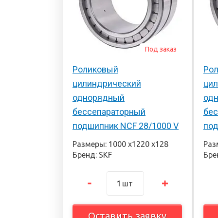
Под заказ
Роликовый
Ро
цилиндрический
ци
однорядный
од
бессепараторный
бес
подшипник NCF 28/1000 V
под
Размеры: 1000 х1220 х128
Раз
Бренд: SKF
Бре
шт
Оставить заявку