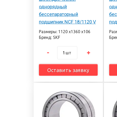
однорядный
од
бессепараторный
бес
подшипник NCF 18/1120 V
под
Размеры: 1120 х1360 х106
Раз
Бренд: SKF
Бре
шт
Оставить заявку