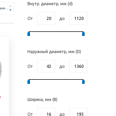
Внутр. диаметр, мм (d)
По популярности (по убыванию)
От
до
Наружный диаметр, мм (D)
От
до
з
Ширина, мм (B)
От
до