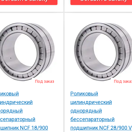
Под заказ
Под зака
ликовый
Роликовый
линдрический
цилиндрический
норядный
однорядный
сепараторный
бессепараторный
шипник NCF 18/900
подшипник NCF 28/900 V