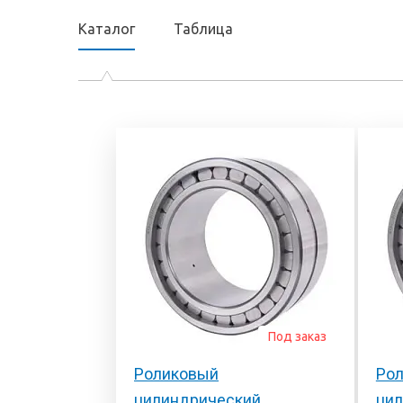
Электронный сте
подшипников
универсальный
Каталог
Таблица
Продукция для
диагностический
промышленных трансмиссий
Эндоскопы
Системы смазывания
Смазки и масла
Уплотнения
Фильтры и системы
фильтрации
Под заказ
Роликовый
Ро
цилиндрический
ци