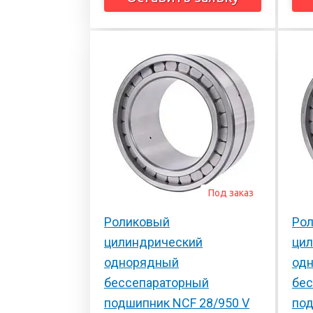
Под заказ
Роликовый
Ро
цилиндрический
ци
однорядный
од
бессепараторный
бес
подшипник NCF 28/950 V
под