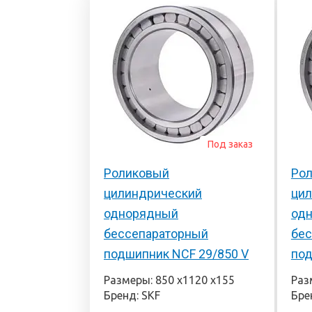
Под заказ
Роликовый
Ро
цилиндрический
ци
однорядный
од
бессепараторный
бес
подшипник NCF 29/850 V
под
Размеры: 850 х1120 х155
Раз
Бренд: SKF
Бре