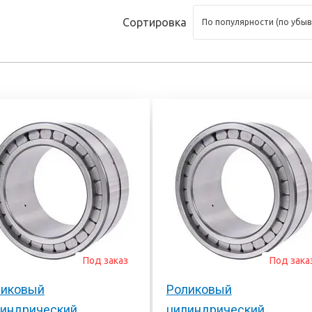
тоскоп и
Сортировка
 инструмент
Под заказ
Под зака
ликовый
Роликовый
линдрический
цилиндрический