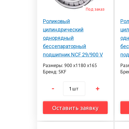
Под заказ
Роликовый
Ро
цилиндрический
ци
однорядный
од
бессепараторный
бес
подшипник NCF 29/900 V
под
Размеры: 900 х1180 х165
Раз
Бренд: SKF
Бре
шт
Оставить заявку