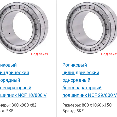
Под заказ
Под зака
ликовый
Роликовый
линдрический
цилиндрический
норядный
однорядный
сепараторный
бессепараторный
шипник NCF 18/800 V
подшипник NCF 29/800 V
меры: 800 х980 х82
Размеры: 800 х1060 х150
нд: SKF
Бренд: SKF