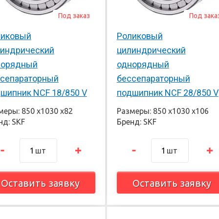
Под заказ
Под зака
ликовый
Роликовый
линдрический
цилиндрический
норядный
однорядный
сепараторный
бессепараторный
шипник NCF 18/850 V
подшипник NCF 28/850 V
меры: 850 х1030 х82
Размеры: 850 х1030 х106
нд: SKF
Бренд: SKF
шт
шт
Оставить заявку
Оставить заявку