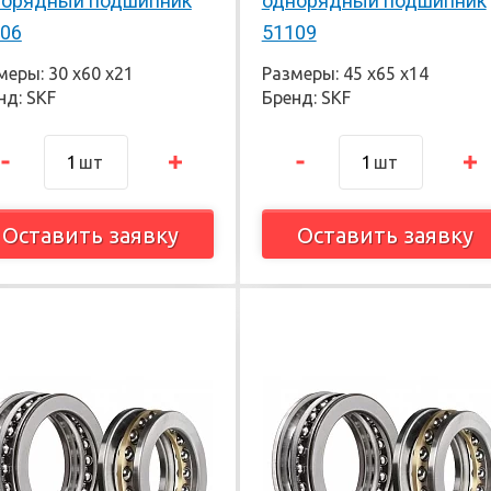
норядный подшипник
однорядный подшипник
06
51109
меры: 30 х60 х21
Размеры: 45 х65 х14
нд: SKF
Бренд: SKF
шт
шт
Оставить заявку
Оставить заявку