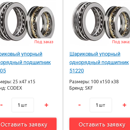
Под заказ
Под зака
риковый упорный
Шариковый упорный
норядный подшипник
однорядный подшипник
05
51220
меры: 25 х47 х15
Размеры: 100 х150 х38
нд: CODEX
Бренд: SKF
шт
шт
Оставить заявку
Оставить заявку