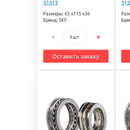
51313
512
Размеры: 65 х115 х36
Раз
Бренд: SKF
Бре
шт
Оставить заявку