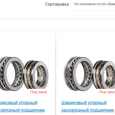
тоскоп и
Сортировка
 инструмент
Под заказ
Под зака
риковый упорный
Шариковый упорный
норядный подшипник
однорядный подшипник