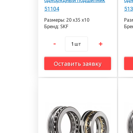
однорядный подшипник
од
51104
513
Размеры: 20 х35 х10
Раз
Бренд: SKF
Бре
шт
Оставить заявку