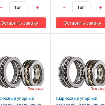
шт
шт
Оставить заявку
Оставить заявку
Под заказ
Под зака
риковый упорный
Шариковый упорный