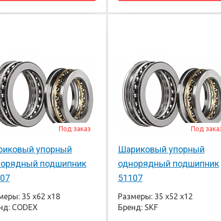
Под заказ
Под зака
риковый упорный
Шариковый упорный
норядный подшипник
однорядный подшипник
07
51107
меры: 35 х62 х18
Размеры: 35 х52 х12
нд: CODEX
Бренд: SKF