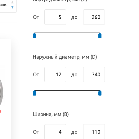
По популярности (по убыванию)
От
до
Наружный диаметр, мм (D)
От
до
з
Ширина, мм (B)
От
до