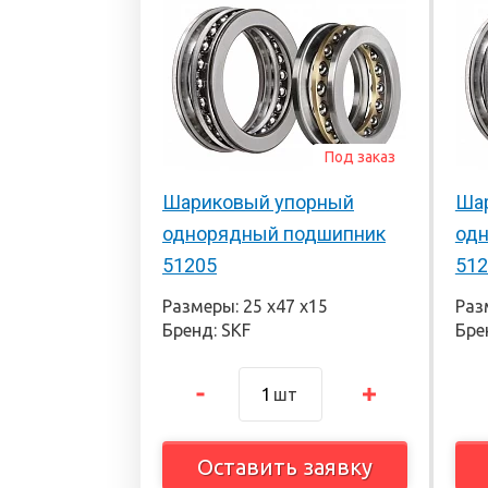
Под заказ
Шариковый упорный
Ша
однорядный подшипник
од
51205
512
Размеры: 25 х47 х15
Раз
Бренд: SKF
Бре
шт
Оставить заявку