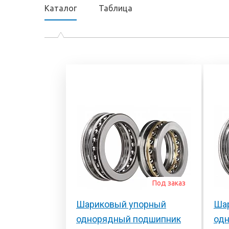
Электронный сте
подшипников
Каталог
Таблица
универсальный
Продукция для
диагностический
промышленных трансмиссий
Эндоскопы
Системы смазывания
Смазки и масла
Уплотнения
Фильтры и системы
фильтрации
Под заказ
Шариковый упорный
Ша
однорядный подшипник
од