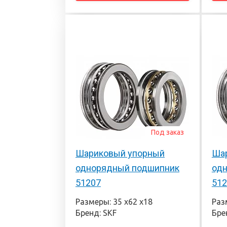
Под заказ
Шариковый упорный
Ша
однорядный подшипник
од
51207
512
Размеры: 35 х62 х18
Раз
Бренд: SKF
Бре