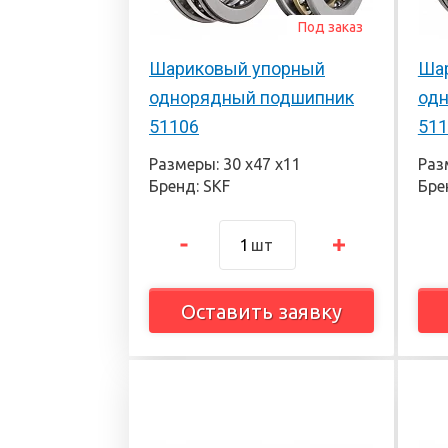
Под заказ
Шариковый упорный
Ша
однорядный подшипник
од
51106
511
Размеры: 30 х47 х11
Раз
Бренд: SKF
Бре
шт
Оставить заявку