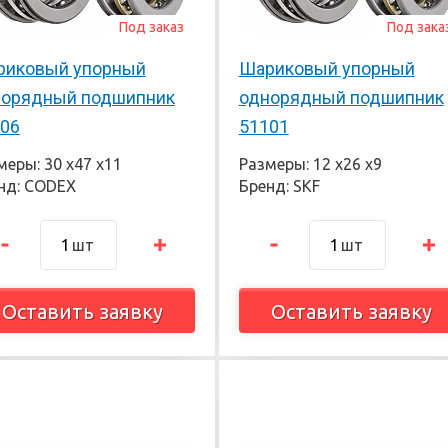
Под заказ
Под зака
риковый упорный
Шариковый упорный
норядный подшипник
однорядный подшипник
06
51101
меры: 30 х47 х11
Размеры: 12 х26 х9
нд: CODEX
Бренд: SKF
шт
шт
Оставить заявку
Оставить заявку