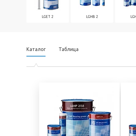
Электронный сте
подшипников
универсальный
Продукция для
диагностический
LGET 2
LGHB 2
LG
промышленных трансмиссий
Эндоскопы
Системы смазывания
Смазки и масла
Уплотнения
Каталог
Таблица
Фильтры и системы
фильтрации