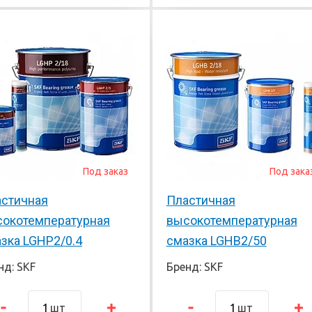
Под заказ
Под зака
стичная
Пластичная
окотемпературная
высокотемпературная
зка LGHP2/0.4
смазка LGHB2/50
нд: SKF
Бренд: SKF
шт
шт