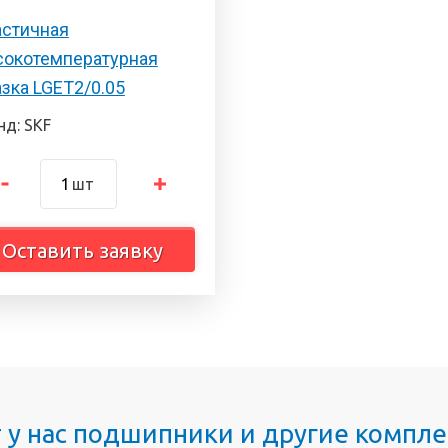
стичная
окотемпературная
зка LGET2/0.05
нд: SKF
шт
Оставить заявку
т у нас подшипники и другие комп