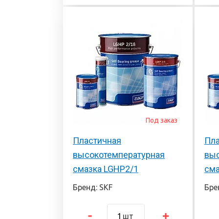
Под заказ
Пластичная
Пла
высокотемпературная
выс
смазка LGHP2/1
сма
Бренд: SKF
Бре
шт