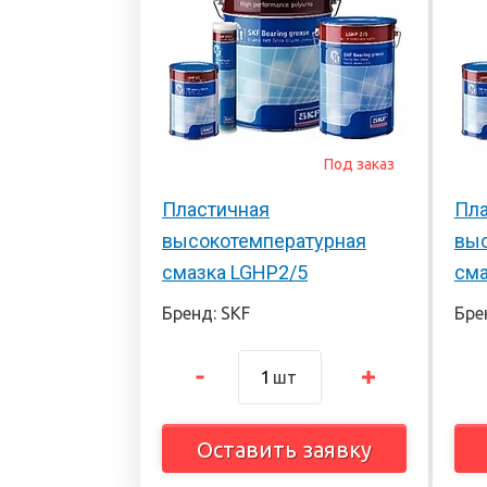
Под заказ
Пластичная
Пла
высокотемпературная
выс
смазка LGHP2/5
сма
Бренд: SKF
Бре
шт
Оставить заявку