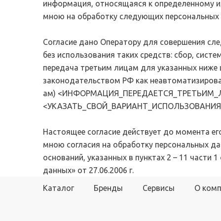
Электронный сте
информация, относящаяся к определенному и
подшипников
универсальный
мною на обработку следующих персональных 
Продукция для
диагностический
промышленных трансмиссий
Эндоскопы
Согласие дано Оператору для совершения сл
Системы смазывания
без использования таких средств: сбор, систе
Смазки и масла
передача третьим лицам для указанных ниже
Уплотнения
законодательством РФ как неавтоматизирован
Фильтры и системы
ам) <ИНФОРМАЦИЯ_ПЕРЕДАЕТСЯ_ТРЕТЬИМ_ЛИЦ
фильтрации
<УКАЗАТЬ_СВОЙ_ВАРИАНТ_ИСПОЛЬЗОВАНИ
Настоящее согласие действует до момента е
мною согласия на обработку персональных да
оснований, указанных в пунктах 2 – 11 части 
данных» от 27.06.2006 г.
Каталог
Бренды
Сервисы
О ком