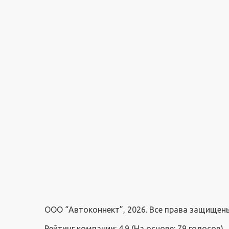
ООО “Автоконнект”, 2026. Все права защищен
Рейтинг компании: 4.9
(На основе:
79
голосов)