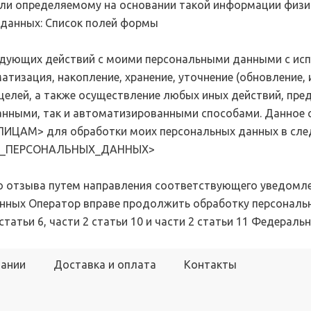
тоскоп и
ли определяемому на основании такой информации физи
данных: Список полей формы
 инструмент
едующих действий с моими персональными данными с ис
матизация, накопление, хранение, уточнение (обновление,
 целей, а также осуществление любых иных действий, п
ными, так и автоматизированными способами. Данное со
АМ> для обработки моих персональных данных в след
Я_ПЕРСОНАЛЬНЫХ_ДАННЫХ>
го отзыва путем направления соответствующего уведомл
нных Оператор вправе продолжить обработку персональн
1 статьи 6, части 2 статьи 10 и части 2 статьи 11 Федера
пании
Доставка и оплата
Контакты