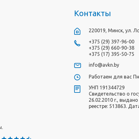
Контакты
220019, Минск, ул. Л
+375 (29) 397-96-00
+375 (29) 660-90-38
+375 (17) 395-50-75
info@avkn.by
Работаем для вас Пн-
УНП 191344729
Свидетельство о го
26.02.2010 г., выда
реестре: 513863. Дат
ы.