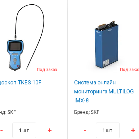
Под заказ
Под зака
оскоп TKES 10F
Система онлайн
мониторинга MULTILOG
IMX-8
нд: SKF
Бренд: SKF
шт
шт