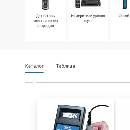
Электронный сте
подшипников
универсальный
Продукция для
диагностический
Детекторы
Измерители уровня
Строб
промышленных трансмиссий
электрических
звука
Эндоскопы
разрядов
Системы смазывания
Смазки и масла
Уплотнения
Фильтры и системы
фильтрации
Каталог
Таблица