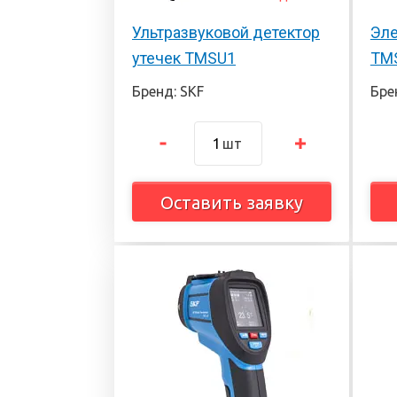
Ультразвуковой детектор
Эле
утечек TMSU1
TM
Бренд: SKF
Бре
шт
Оставить заявку