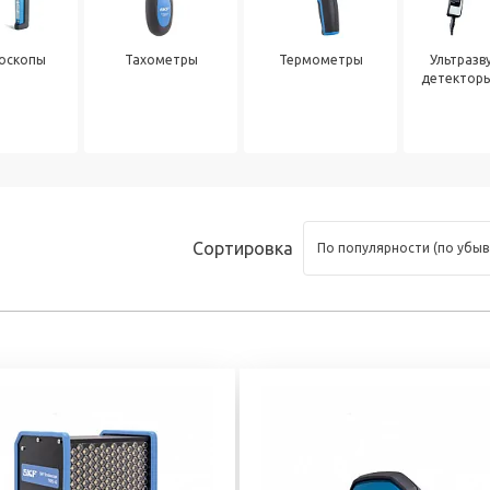
тоскоп и
 инструмент
оскопы
Тахометры
Термометры
Ультразв
детекторы
Сортировка