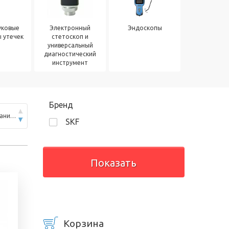
уковые
Электронный
Эндоскопы
 утечек
стетоскоп и
универсальный
диагностический
инструмент
Бренд
По популярности (по убыванию)
SKF
Корзина