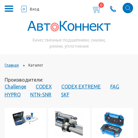
0
Вход
Качественные подшипники, смазки,
ремни, уплотнения
Главная
Каталог
Производители:
Challenge
CODEX
CODEX EXTREME
FAG
HYPRO
NTN-SNR
SKF