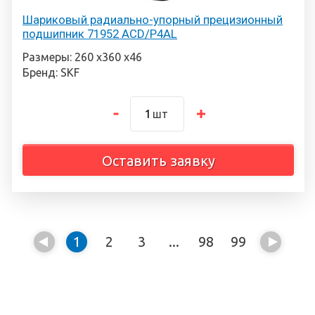
Шариковый радиально-упорный прецизионный
подшипник 71952 ACD/P4AL
Размеры: 260 х360 х46
Бренд: SKF
шт
Оставить заявку
1
2
3
...
98
99