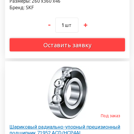
Размеры: 260 х360 х46
Бренд: SKF
шт
Оставить заявку
Под заказ
Шариковый радиально-упорный прецизионный
подшипник 71952 ACD/HCP4AL