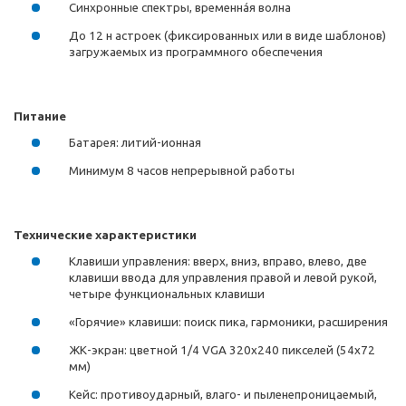
Синхронные спектры, временнáя волна
До 12 н астроек (фиксированных или в виде шаблонов)
загружаемых из программного обеспечения
Питание
Батарея: литий-ионная
Минимум 8 часов непрерывной работы
Технические характеристики
Клавиши управления: вверх, вниз, вправо, влево, две
клавиши ввода для управления правой и левой рукой,
четыре функциональных клавиши
«Горячие» клавиши: поиск пика, гармоники, расширения
ЖК-экран: цветной 1/4 VGA 320х240 пикселей (54х72
мм)
Кейс: противоударный, влаго- и пыленепроницаемый,