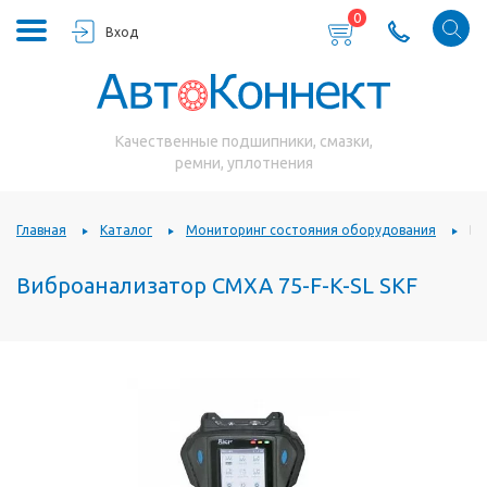
0
Вход
Качественные подшипники, смазки,
ремни, уплотнения
Главная
Каталог
Мониторинг состояния оборудования
Ви
Виброанализатор CMXA 75-F-K-SL SKF