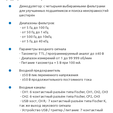
Демодулятор: с четырьмя выбираемыми фильтрами
для улучшенных подшипников и поиска неисправностей
шестерён
Диапазоны фильтров:
- от 5 Гц до 100 Гц
- от 50 Гц до 1 кГц
- от 500 Гц до 10кГц
- от 5 Гц до 40 кГц
Параметры входного сигнала
- Тахометр: TTL / программируемый аналог до ±40 В
- Диапазон измерений от 1 до 99 999 об/мин
- Питание тахометра + 5 В при 100 мА
Входной предохранитель
- ±50 В пик переменного напряжения
- ±50 В продолжительного постоянного тока
Входные каналы
- CH1: 6-контактный разъём типа Fischer, CH1, CH2, CH3
- CH2: 6-контактный разъём типа Fischer, СР2, CH3
- USB-хост, CH R,- 7 контактный разъём типа Fischer К,
так же выход звукового сигнала
- Устройство USB / триггер / питание: 7-контактный