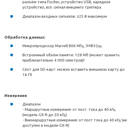
разъём типа Fischer, устройcтво USB, зарядное
устройство, всп. сигнал внешнего триггера.
Диапазон входных сигналов: ±25 В максимум
Обработка данных:
Микропроцессор Marvell 806 МГц, ЗЧФ32щ
Встроенный объём памяти: 128 Мб (может хранить
приблизительно 4 000 спектров)!
Слот для SD-карт: можно вставить внешнюю карту до
16 Гб
Измерения
Диапазон
- Маршрутные измерения: от пост. тока до 40 кГц
(модель GX-R до 20 кГц)
- Внемаршрутные измерения: от пост тока до 40 кГц (не
доступно в модели GX-R)