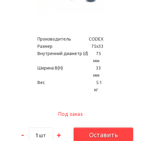
Производитель
CODEX
Размер
75х33
Внутренний диаметр (d)
75
мм
Ширина В(H)
33
мм
Вес
5.1
кг
Под заказ
Оставить
шт