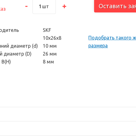
тоскоп и
Оставить за
шт
каз
 инструмент
одитель
SKF
Подобрать такого 
10х26х8
размера
нний диаметр (d)
10 мм
й диаметр (D)
26 мм
 В(H)
8 мм