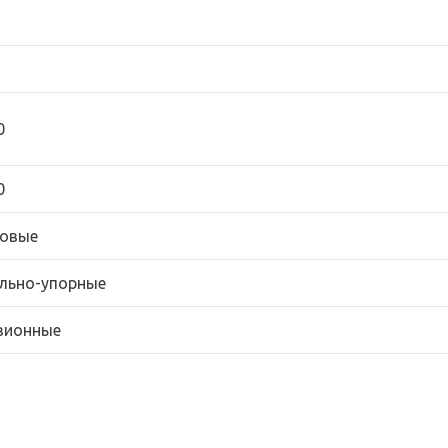
0
0
овые
льно-упорные
зионные