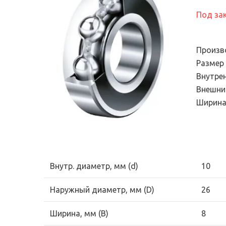
Электронный сте
подшипников
универсальный
Под за
Продукция для
диагностический
промышленных трансмиссий
Эндоскопы
Системы смазывания
Произв
Смазки и масла
Размер
Внутре
Уплотнения
Внешни
Фильтры и системы
Ширина
фильтрации
Внутр. диаметр, мм (d)
10
Наружный диаметр, мм (D)
26
Ширина, мм (B)
8