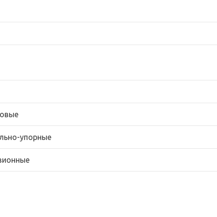
овые
льно-упорные
зионные