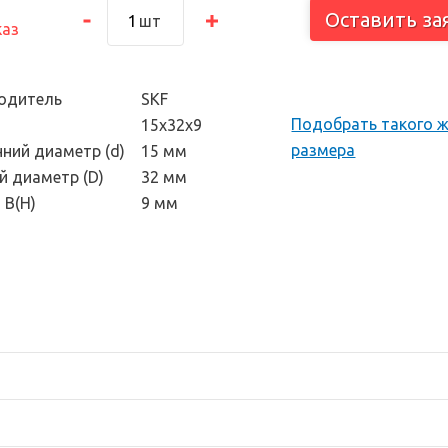
тоскоп и
Оставить за
шт
каз
 инструмент
одитель
SKF
Подобрать такого 
15х32х9
размера
нний диаметр (d)
15 мм
й диаметр (D)
32 мм
 В(H)
9 мм