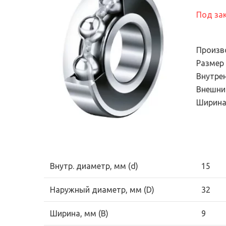
Электронный сте
подшипников
универсальный
Под за
Продукция для
диагностический
промышленных трансмиссий
Эндоскопы
Системы смазывания
Произв
Смазки и масла
Размер
Внутре
Уплотнения
Внешни
Фильтры и системы
Ширина
фильтрации
Внутр. диаметр, мм (d)
15
Наружный диаметр, мм (D)
32
Ширина, мм (B)
9