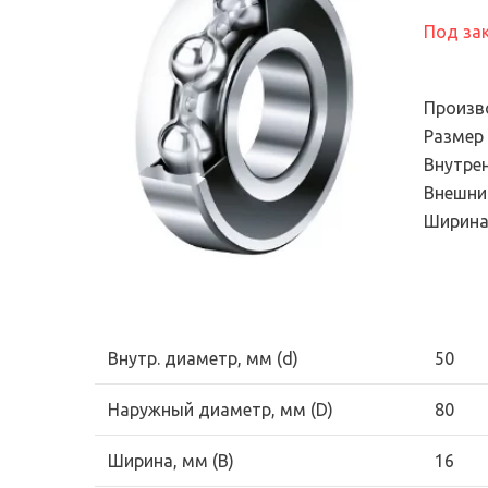
Электронный сте
подшипников
универсальный
Под за
Продукция для
диагностический
промышленных трансмиссий
Эндоскопы
Системы смазывания
Произв
Смазки и масла
Размер
Внутре
Уплотнения
Внешни
Фильтры и системы
Ширина
фильтрации
Внутр. диаметр, мм (d)
50
Наружный диаметр, мм (D)
80
Ширина, мм (B)
16