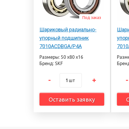
Под заказ
Шариковый радиально-
Шари
упорный подшипник
упор
7010ACDBGA/P4A
7010
Размеры: 50 х80 х16
Разме
Бренд: SKF
Бренд
шт
Оставить заявку