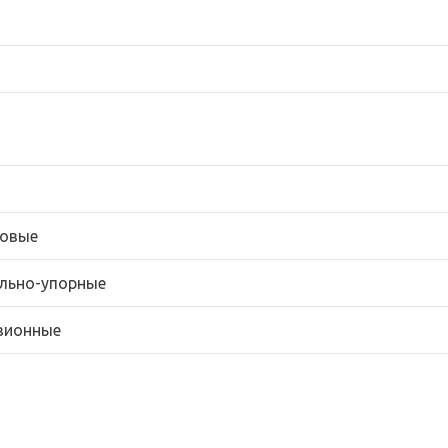
овые
льно-упорные
зионные