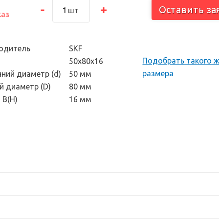
тоскоп и
Оставить за
шт
каз
 инструмент
одитель
SKF
Подобрать такого 
50х80х16
размера
нний диаметр (d)
50 мм
й диаметр (D)
80 мм
 В(H)
16 мм