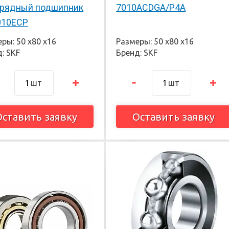
рядный подшипник
7010ACDGA/P4A
010ECP
ры: 50 х80 х16
Размеры: 50 х80 х16
: SKF
Бренд: SKF
шт
шт
Оставить заявку
Оставить заявку