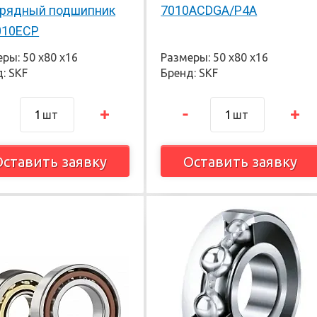
рядный подшипник
7010ACDGA/P4A
010ECP
ры: 50 х80 х16
Размеры: 50 х80 х16
: SKF
Бренд: SKF
шт
шт
Оставить заявку
Оставить заявку