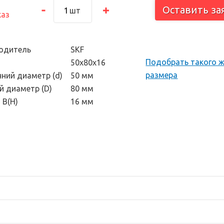
тоскоп и
Оставить за
шт
каз
 инструмент
одитель
SKF
Подобрать такого 
50х80х16
размера
нний диаметр (d)
50 мм
й диаметр (D)
80 мм
 В(H)
16 мм