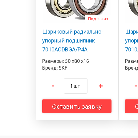
Под заказ
Шариковый радиально-
Шари
упорный подшипник
упор
7010ACDBGA/P4A
7010
Размеры: 50 х80 х16
Разме
Бренд: SKF
Бренд
шт
Оставить заявку