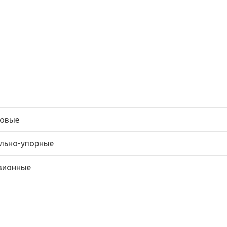
овые
льно-упорные
зионные