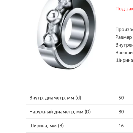
Электронный сте
подшипников
универсальный
Под за
Продукция для
диагностический
промышленных трансмиссий
Эндоскопы
Системы смазывания
Произв
Смазки и масла
Размер
Внутре
Уплотнения
Внешни
Фильтры и системы
Ширина
фильтрации
Внутр. диаметр, мм (d)
50
Наружный диаметр, мм (D)
80
Ширина, мм (B)
16