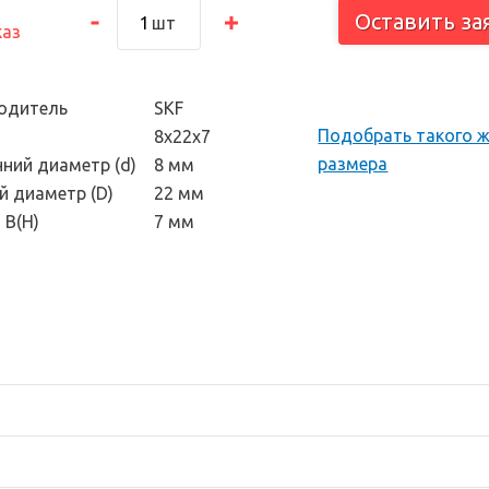
тоскоп и
Оставить за
шт
каз
 инструмент
одитель
SKF
Подобрать такого 
8х22х7
размера
нний диаметр (d)
8 мм
й диаметр (D)
22 мм
 В(H)
7 мм