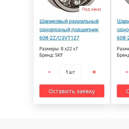
Под заказ
Шариковый радиальный
Шари
однорядный подшипник
одно
608-2Z/C3VT127
608-
Размеры: 8 х22 х7
Разме
Бренд: SKF
Бренд
шт
Оставить заявку