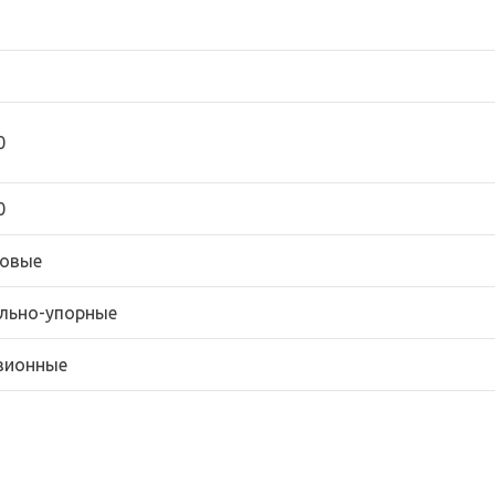
0
0
овые
льно-упорные
зионные