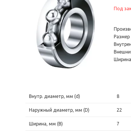
Электронный сте
подшипников
универсальный
Под за
Продукция для
диагностический
промышленных трансмиссий
Эндоскопы
Системы смазывания
Произв
Смазки и масла
Размер
Внутре
Уплотнения
Внешни
Фильтры и системы
Ширина
фильтрации
Внутр. диаметр, мм (d)
8
Наружный диаметр, мм (D)
22
Ширина, мм (B)
7