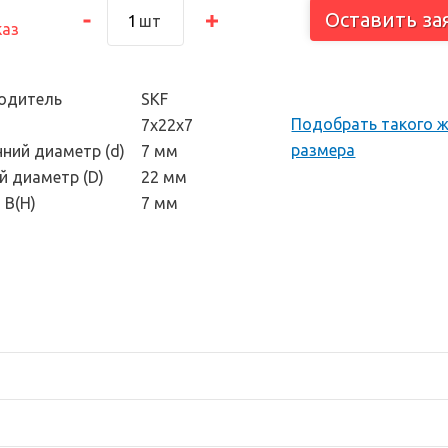
тоскоп и
Оставить за
шт
каз
 инструмент
одитель
SKF
Подобрать такого 
7х22х7
размера
нний диаметр (d)
7 мм
й диаметр (D)
22 мм
 В(H)
7 мм