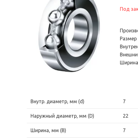
Электронный сте
подшипников
универсальный
Под за
Продукция для
диагностический
промышленных трансмиссий
Эндоскопы
Системы смазывания
Произв
Смазки и масла
Размер
Внутре
Уплотнения
Внешни
Фильтры и системы
Ширина
фильтрации
Внутр. диаметр, мм (d)
7
Наружный диаметр, мм (D)
22
Ширина, мм (B)
7