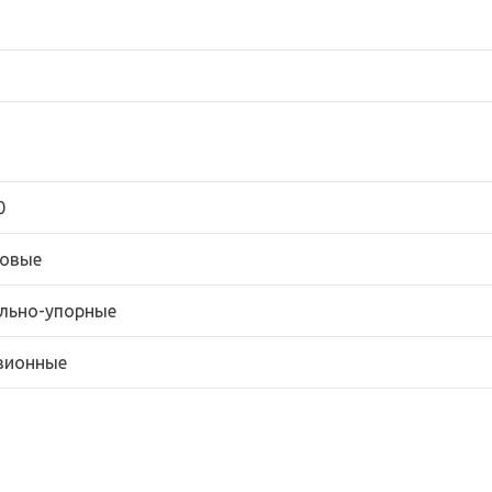
0
овые
льно-упорные
зионные