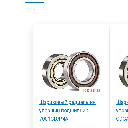
Под заказ
Шариковый радиально-
Шари
упорный подшипник
упор
7001CD/P4A
CDG