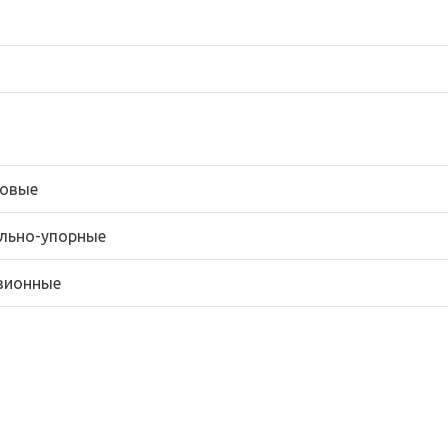
овые
льно-упорные
зионные