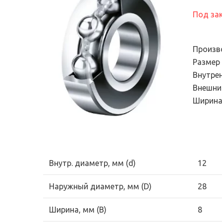
Электронный сте
подшипников
универсальный
Под за
Продукция для
диагностический
промышленных трансмиссий
Эндоскопы
Системы смазывания
Произв
Смазки и масла
Размер
Внутре
Уплотнения
Внешни
Фильтры и системы
Ширина
фильтрации
Внутр. диаметр, мм (d)
12
Наружный диаметр, мм (D)
28
Ширина, мм (B)
8