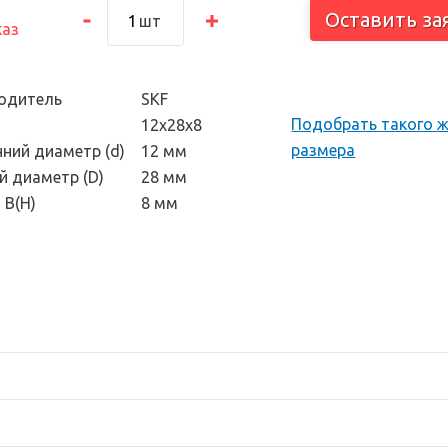
тоскоп и
Оставить за
шт
каз
 инструмент
одитель
SKF
Подобрать такого 
12х28х8
размера
нний диаметр (d)
12 мм
й диаметр (D)
28 мм
 В(H)
8 мм