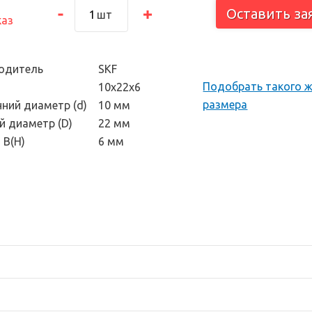
тоскоп и
Оставить за
шт
каз
 инструмент
одитель
SKF
Подобрать такого 
10х22х6
размера
нний диаметр (d)
10 мм
й диаметр (D)
22 мм
 В(H)
6 мм