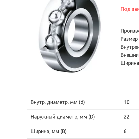
Электронный сте
подшипников
универсальный
Под за
Продукция для
диагностический
промышленных трансмиссий
Эндоскопы
Системы смазывания
Произв
Смазки и масла
Размер
Внутре
Уплотнения
Внешни
Фильтры и системы
Ширина
фильтрации
Внутр. диаметр, мм (d)
10
Наружный диаметр, мм (D)
22
Ширина, мм (B)
6