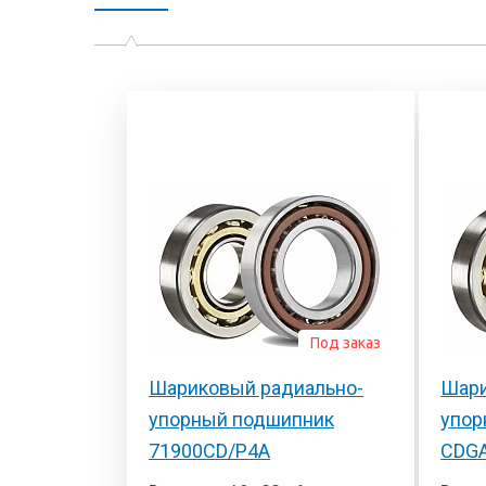
Под заказ
Шариковый радиально-
Шари
упорный подшипник
упор
71900CD/P4A
CDG