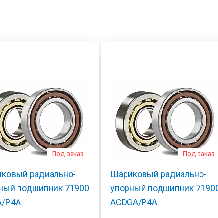
Под заказ
Под заказ
ковый радиально-
Шариковый радиально-
ный подшипник 71900
упорный подшипник 7190
A/P4A
ACDGA/P4A