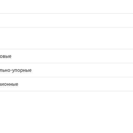
овые
льно-упорные
зионные