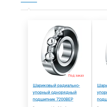
Под заказ
Шариковый радиально-
Шари
упорный однорядный
упор
подшипник 7200BEP
подш