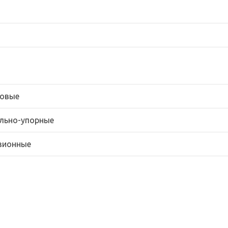
овые
льно-упорные
зионные