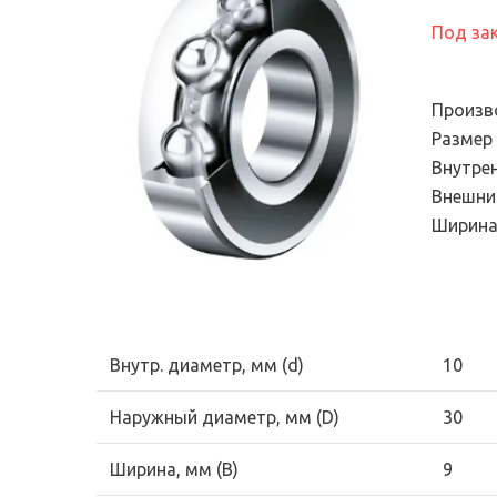
Электронный сте
подшипников
универсальный
Под за
Продукция для
диагностический
промышленных трансмиссий
Эндоскопы
Системы смазывания
Произв
Смазки и масла
Размер
Внутре
Уплотнения
Внешни
Фильтры и системы
Ширина
фильтрации
Внутр. диаметр, мм (d)
10
Наружный диаметр, мм (D)
30
Ширина, мм (B)
9