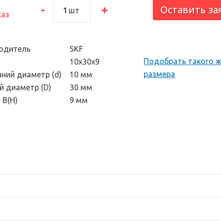
тоскоп и
Оставить за
шт
каз
 инструмент
одитель
SKF
Подобрать такого 
10х30х9
размера
нний диаметр (d)
10 мм
й диаметр (D)
30 мм
 В(H)
9 мм