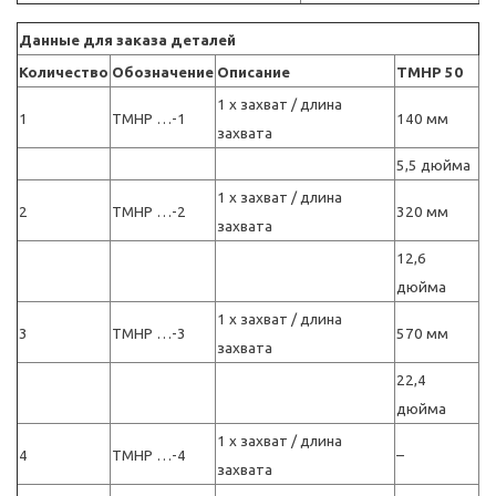
Данные для заказа деталей
Количество
Обозначение
Описание
TMHP 50
1 x захват / длина
1
TMHP …-1
140 мм
захвата
5,5 дюйма
1 x захват / длина
2
TMHP …-2
320 мм
захвата
12,6
дюйма
1 x захват / длина
3
TMHP …-3
570 мм
захвата
22,4
дюйма
1 x захват / длина
4
TMHP …-4
–
захвата