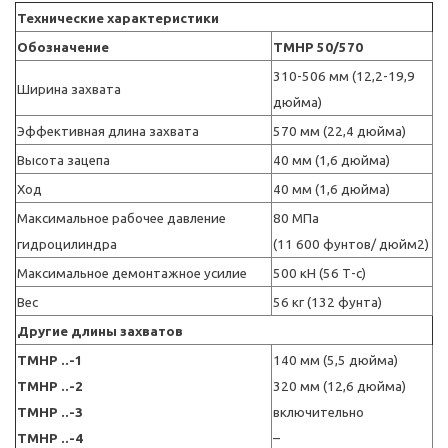
Технические характеристики
Обозначение
TMHP 50/570
310-506 мм (12,2-19,9
Ширина захвата
дюйма)
Эффективная длина захвата
570 мм (22,4 дюйма)
Высота зацепа
40 мм (1,6 дюйма)
Ход
40 мм (1,6 дюйма)
Максимальное рабочее давление
80 МПа
гидроцилиндра
(11 600 фунтов/ дюйм2)
Максимальное демонтажное усилие
500 кН (56 Т-с)
Вес
56 кг (132 фунта)
Другие длины захватов
TMHP ..-1
140 мм (5,5 дюйма)
TMHP ..-2
320 мм (12,6 дюйма)
TMHP ..-3
включительно
TMHP ..-4
–