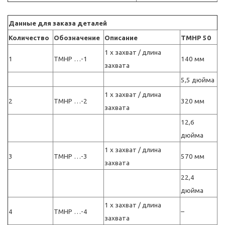
Данные для заказа деталей
Количество
Обозначение
Описание
TMHP 50
1 x захват / длина
1
TMHP …-1
140 мм
захвата
5,5 дюйма
1 x захват / длина
2
TMHP …-2
320 мм
захвата
12,6
дюйма
1 x захват / длина
3
TMHP …-3
570 мм
захвата
22,4
дюйма
1 x захват / длина
4
TMHP …-4
–
захвата