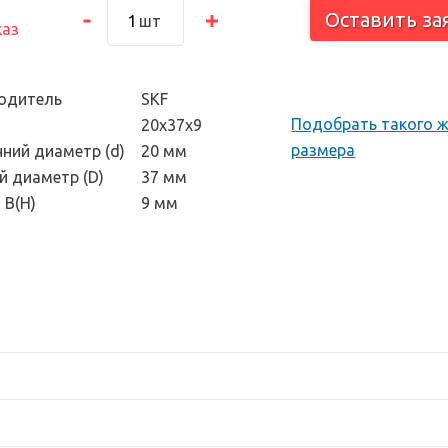
тоскоп и
Оставить за
шт
каз
 инструмент
одитель
SKF
Подобрать такого 
20х37х9
размера
нний диаметр (d)
20 мм
й диаметр (D)
37 мм
 В(H)
9 мм