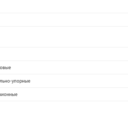
овые
льно-упорные
зионные