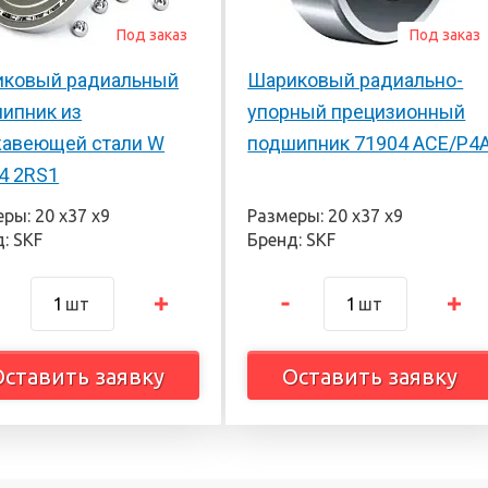
Под заказ
Под заказ
ковый радиальный
Шариковый радиально-
ипник из
упорный прецизионный
авеющей стали W
подшипник 71904 ACE/P4
4 2RS1
ры: 20 х37 х9
Размеры: 20 х37 х9
: SKF
Бренд: SKF
шт
шт
Оставить заявку
Оставить заявку