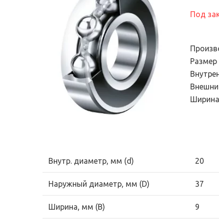
Электронный сте
подшипников
универсальный
Под за
Продукция для
диагностический
промышленных трансмиссий
Эндоскопы
Системы смазывания
Произв
Смазки и масла
Размер
Внутре
Уплотнения
Внешни
Фильтры и системы
Ширина
фильтрации
Внутр. диаметр, мм (d)
20
Наружный диаметр, мм (D)
37
Ширина, мм (B)
9