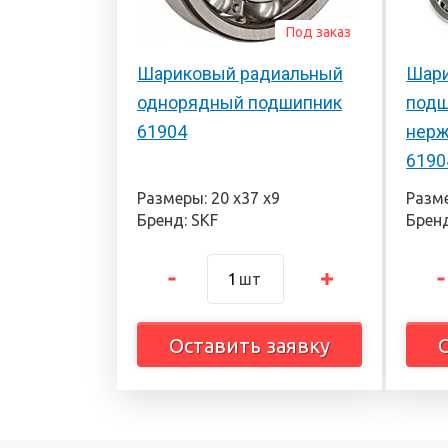
Под заказ
Шариковый радиальный
Шари
однорядный подшипник
подш
61904
нерж
6190
Размеры: 20 х37 х9
Разме
Бренд: SKF
Бренд
шт
Оставить заявку