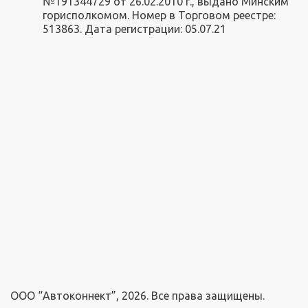
№191344729 от 26.02.2010 г., выдано Минским
горисполкомом. Номер в Торговом реестре:
513863. Дата регистрации: 05.07.21
ООО “Автоконнект”, 2026. Все права защищены.